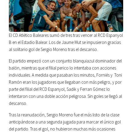
El CD Atlético Baleares sumó de tres tras vencer al RCD Espanyol
B en el Estadio Balear. Los de Jaume Mut se impusieron gracias
al solitario gol de Sergio Moreno tras el descanso.
El partido empezó con un conjunto blanquiazul dominador del
balón, mientras que el filial perico lo intentaba con acciones
individuales. A medida que pasaban los minutos, Forniés y Toni
Ramón eran los jugadores que llegaban con más peligro, y por
parte del filial del RCD Espanyol, Sadik y Ferran Gómez lo
intentaron con una doble acción peligrosa. Sin goles se llegó al
descanso.
Tras la reanudación, Sergio Moreno fue el más listo de la clase
anticipándose a una segunda jugada para marcar el único gol
del partido. Tras el gol, no hubieron muchas más ocasiones