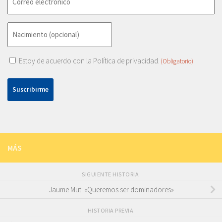
(Obligatorio)
Fecha
de
DD
nacimiento
barra
Consentimiento
Estoy de acuerdo con la
Política de privacidad.
(Obligatorio)
MM
(Obligatorio)
barra
AAAA
MÁS
SIGUIENTE HISTORIA
Jaume Mut: «Queremos ser dominadores»
HISTORIA PREVIA